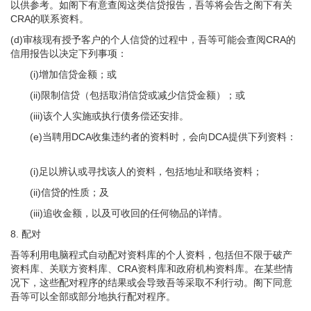
以供参考。如阁下有意查阅这类信贷报告，吾等将会告之阁下有关
CRA的联系资料。
(d)审核现有授予客户的个人信贷的过程中，吾等可能会查阅CRA的
信用报告以决定下列事项：
(i)增加信贷金额；或
(ii)限制信贷（包括取消信贷或减少信贷金额）；或
(iii)该个人实施或执行债务偿还安排。
(e)当聘用DCA收集违约者的资料时，会向DCA提供下列资料：
(i)足以辨认或寻找该人的资料，包括地址和联络资料；
(ii)信贷的性质；及
(iii)追收金额，以及可收回的任何物品的详情。
8.
配对
吾等利用电脑程式自动配对资料库的个人资料，包括但不限于破产
资料库、关联方资料库、CRA资料库和政府机构资料库。在某些情
况下，这些配对程序的结果或会导致吾等采取不利行动。阁下同意
吾等可以全部或部分地执行配对程序。