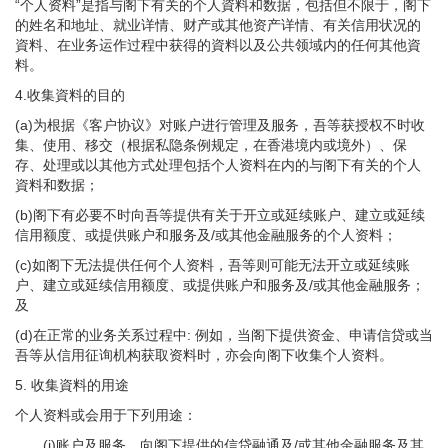
“个人资料”是指与阁下有关的个人資料和数据，包括但不限于，阁下
的姓名和地址、就业详情、财产或其他资产详情、有关信用状况的
資料、在业务运作过程中获得的資料以及公共领域内的任何其他資
料。
4.收集資料的目的
(a)为根据《客户协议》对账户进行管理及服务，吾等获授权不时收
集、使用、移交（根据私隐条例规定，在香港境内或境外）、保
存、处理或以其他方式处理包括个人资料在内的与阁下有关的个人
資料和数据；
(b)阁下有必要不时向吾等提供有关于开立或延续账户、建立或延续
信用额度、或提供账户和服务及/或其他金融服务的个人资料；
(c)如阁下无法提供任何个人资料，吾等则可能无法开立或延续账
户、建立或延续信用额度、或提供账户和服务及/或其他金融服务；
及
(d)在正常的业务关系过程中: 例如，当阁下提供资金、申请信贷或当
吾等从信用征询机构获取资料时，亦会向阁下收集个人资料。
5.
收集資料的用途
个人资料或会用于下列用途：
(i)账户及服务、向阁下提供的信贷融通及/或其他金融服务及其