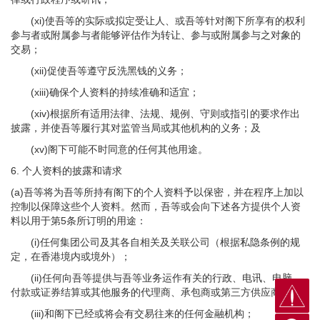
(xi)使吾等的实际或拟定受让人、或吾等针对阁下所享有的权利
参与者或附属参与者能够评估作为转让、参与或附属参与之对象的
交易；
(xii)促使吾等遵守反洗黑钱的义务；
(xiii)确保个人资料的持续准确和适宜；
(xiv)根据所有适用法律、法规、规例、守则或指引的要求作出
披露，并使吾等履行其对监管当局或其他机构的义务；及
(xv)阁下可能不时同意的任何其他用途。
6.
个人资料的披露和请求
(a)吾等将为吾等所持有阁下的个人资料予以保密，并在程序上加以
控制以保障这些个人资料。然而，吾等或会向下述各方提供个人资
料以用于第5条所订明的用途：
(i)任何集团公司及其各自相关及关联公司（根据私隐条例的规
定，在香港境内或境外）；
(ii)任何向吾等提供与吾等业务运作有关的行政、电讯、电脑、
付款或证券结算或其他服务的代理商、承包商或第三方供应商；
(iii)和阁下已经或将会有交易往来的任何金融机构；