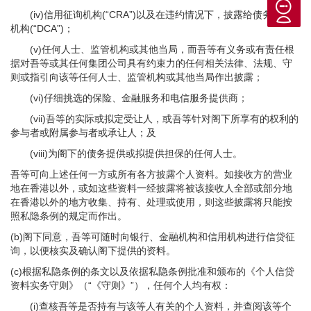
(iv)信用征询机构(“CRA”)以及在违约情况下，披露给债务催收
机构(“DCA”)；
(v)任何人士、监管机构或其他当局，而吾等有义务或有责任根
据对吾等或其任何集团公司具有约束力的任何相关法律、法规、守
则或指引向该等任何人士、监管机构或其他当局作出披露；
(vi)仔细挑选的保险、金融服务和电信服务提供商；
(vii)吾等的实际或拟定受让人，或吾等针对阁下所享有的权利的
参与者或附属参与者或承让人；及
(viii)为阁下的债务提供或拟提供担保的任何人士。
吾等可向上述任何一方或所有各方披露个人资料。如接收方的营业
地在香港以外，或如这些资料一经披露将被该接收人全部或部分地
在香港以外的地方收集、持有、处理或使用，则这些披露将只能按
照私隐条例的规定而作出。
(b)阁下同意，吾等可随时向银行、金融机构和信用机构进行信贷征
询，以便核实及确认阁下提供的资料。
(c)根据私隐条例的条文以及依据私隐条例批准和颁布的《个人信贷
资料实务守则》（“《守则》”），任何个人均有权：
(i)查核吾等是否持有与该等人有关的个人资料，并查阅该等个