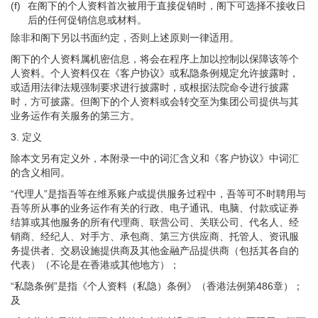
(f)
在阁下的个人资料首次被用于直接促销时，阁下可选择不接收日
后的任何促销信息或材料。
除非和阁下另以书面约定，否则上述原则一律适用。
阁下的个人资料属机密信息，将会在程序上加以控制以保障该等个
人资料。个人资料仅在《客户协议》或私隐条例规定允许披露时，
或适用法律法规强制要求进行披露时，或根据法院命令进行披露
时，方可披露。但阁下的个人资料或会转交至为集团公司提供与其
业务运作有关服务的第三方。
3.
定义
除本文另有定义外，本附录一中的词汇含义和《客户协议》中词汇
的含义相同。
“代理人”是指吾等在维系账户或提供服务过程中，吾等可不时聘用与
吾等所从事的业务运作有关的行政、电子通讯、电脑、付款或证券
结算或其他服务的所有代理商、联营公司、关联公司、代名人、经
销商、经纪人、对手方、承包商、第三方供应商、托管人、资讯服
务提供者、交易设施提供商及其他金融产品提供商（包括其各自的
代表）（不论是在香港或其他地方）；
“私隐条例”是指《个人资料（私隐）条例》（香港法例第486章）；
及