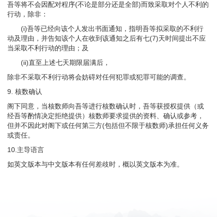
吾等将不会因配对程序(不论是部分还是全部)而致采取对个人不利的
行动，除非：
(i)吾等已经向该个人发出书面通知，指明吾等拟采取的不利行
动及理由，并告知该个人在收到该通知之后有七(7)天时间提出不应
当采取不利行动的理由；及
(ii)直至上述七天期限届满后，
除非不采取不利行动将会妨碍对任何犯罪或犯罪可能的调查。
9. 核数确认
阁下同意，当核数师向吾等进行核数确认时，吾等获授权提供（或
经吾等酌情决定拒绝提供）核数师要求提供的资料、确认或参考，
但并不因此对阁下或任何第三方(包括但不限于核数师)承担任何义务
或责任。
10.主导语言
如英文版本与中文版本有任何差歧时，概以英文版本为准。