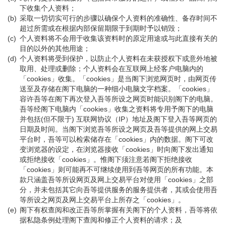
下收集个人资料；
(b)
采取一切切实可行的步骤以确保个人资料的准确性、备存时间不
超过所需或在根据内部保留期限于到期时予以销毁；
(c)
个人资料将不会用于收集该资料时的原定用途或与此直接有关的
目的以外的其他用途；
(d)
个人资料将受到保护，以防止个人资料在未获授权下或意外地被
取用、处理或删除；个人资料会在互联网上经客户电脑内的
「cookies」收集。「cookies」是当阁下浏览网页时，由网页传
送至及存储在阁下电脑的一种细小电脑文字档案。「cookies」
容许吾等在阁下再次登入吾等所设之网页时能识别阁下的电脑。
吾等经阁下电脑内「cookies」收集之资料将专用予阁下的电脑
并包括(但不限于) 互联网协议（IP）地址及阁下登入吾等网页的
日期及时间。当阁下浏览吾等所设之网页及吾等提供的网上交易
平台时，吾等可以检索储存在「cookies」内的数据。阁下可改
变浏览器的设定，在浏览器接收「cookies」时向阁下发出通知
或拒绝接收「cookies」。惟阁下须注意若阁下拒绝接收
「cookies」则可能再不可继续使用到吾等网页的所有功能。本
款只涵盖吾等所设网页及网上交易平台对使用「cookies」之部
分，并未包括其它向吾等提供服务的服务提供者，其或会使用吾
等所设之网页及网上交易平台上所存之「cookies」。
(e)
阁下有权查阅和改正吾等所掌握有关阁下的个人资料，吾等将依
据私隐条例处理阁下查阅和修正个人资料的请求；及