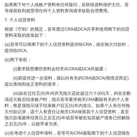
如果阁下对个人或账户资料有任何疑问，应联络資料保护主任。吾
等保留权利就受理任何个人资料查询请求收取合理费用。
7.
个人信贷资料
根据《守则》的规定，吾等透过CRA或DCA共享和使用阁下的信贷
资料采取的政策如下：
(a)吾等可以将阁下的个人信贷资料提供给CRA，或在拖欠付款时，
提供给DCA。
(b)阁下有权：
(i)要求获悉哪些资料会经常向CRA或DCA作披露；
(ii)获提供进一步資料，藉以向有关的CRA或DCA(视情况而定)
提出查阅和改正资料的请求；
(iii)如在过往五(5)年内并无拖欠还款超过六十(60)天，则在全数
清还欠账后结束账户时，指示吾等要求相关CRA删除有关的个人资
料，惟是项指示须于结束账户后五(5)年内发出。如果个人有任何拖
欠付款记录，该个人有责任让相关CRA保留其个人信贷资料，直至
拖欠款项最终结算日之后五(5)年或吾等被告知其破产债务已经解除
之后五(5)年，以较早者为准。
(c)在考虑个人信贷申请时，吾等可向CRA索取阁下的个人信贷报告