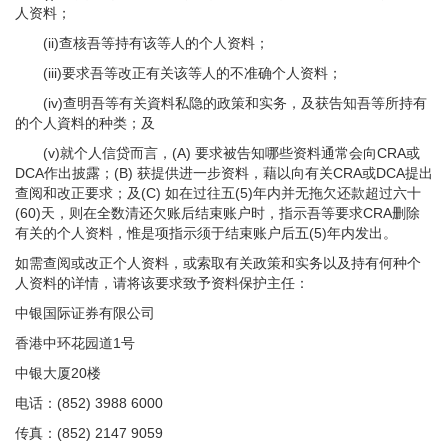
人资料；
(ii)查核吾等持有该等人的个人资料；
(iii)要求吾等改正有关该等人的不准确个人资料；
(iv)查明吾等有关資料私隐的政策和实务，及获告知吾等所持有
的个人資料的种类；及
(v)就个人信贷而言，(A) 要求被告知哪些资料通常会向CRA或
DCA作出披露；(B) 获提供进一步资料，藉以向有关CRA或DCA提出
查阅和改正要求；及(C) 如在过往五(5)年内并无拖欠还款超过六十
(60)天，则在全数清还欠账后结束账户时，指示吾等要求CRA删除
有关的个人资料，惟是项指示须于结束账户后五(5)年内发出。
如需查阅或改正个人资料，或索取有关政策和实务以及持有何种个
人资料的详情，请将该要求致予资料保护主任：
中银国际证券有限公司
香港中环花园道1号
中银大厦20楼
电话：(852) 3988 6000
传真：(852) 2147 9059