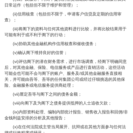
日常运作（包括但不限于维护和管理）；
(ii)信用核查（包括但不限于，申请客户信贷及定期的信用审
查）；
(iii)将阁下的資料与任何其他資料进行比较，并将比较结果用于
可能有利于或不利于阁下的行动；
(iv)协助其他金融机构作信用核查和催收债务；
(v)确认阁下维持良好的信誉；
(vi)评估阁下的潜在财务需求，进行市场调查，经阁下明确同意
后，对其他金融、保险、电信服务或产品进行直销活动，这些活动
可能会也可能不会与阁下的账户、服务及/或其他金融服务直接相
关，并可能由吾等、吾等的任何集团公司或经过仔细挑选的其他保
险、金融服务或电信服务提供商处理；
(vii)厘定吾等与阁下之间的债务金额；
(viii)向阁下及为阁下之债务提供抵押的人士追收欠款；
(ix)内部资料处理、编制内部统计报告、销售收入报告和回佣/非
金钱利益安排的分析及其他报告；
(x)在任何法院或主管当局展开、抗辩或在其他方面参与任何法
律或行政程序或研讯；