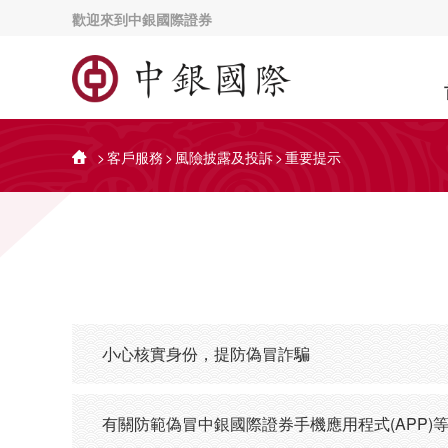
歡迎來到中銀國際證券
>
客戶服務
>
風險披露及投訴
>
重要提示
小心核實身份，提防偽冒詐騙
有關防範偽冒中銀國際證券手機應用程式(APP)