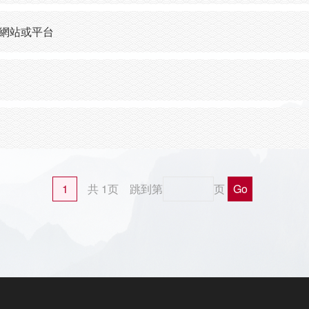
的網站或平台
1
共 1页
跳到第
页
Go